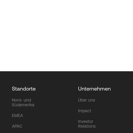
Standorte
Unternehmen
Nord- und
Über uns
Südamerika
Impact
EMEA
Investor
APAC
Relations