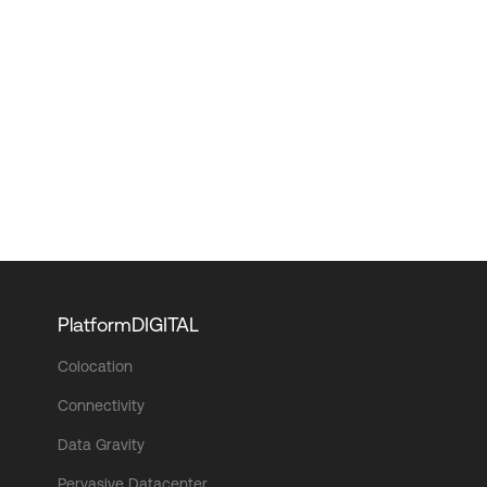
PlatformDIGITAL
Colocation
Connectivity
Data Gravity
Pervasive Datacenter