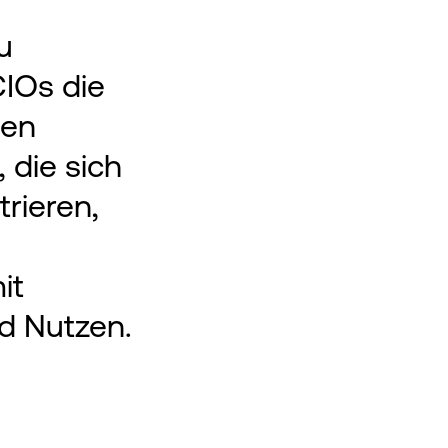
u
CIOs die
den
 die sich
trieren,
it
d Nutzen.