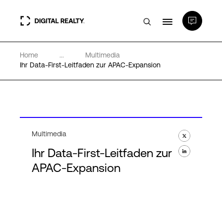
Home
...
Multimedia
Rechenzentren
Ihr Data-First-Leitfaden zur APAC-Expansion
PlatformDIGITAL®
Partner
Multimedia
Ihr Data-First-Leitfaden zur
Wissenswertes
APAC-Expansion
Über uns
Language