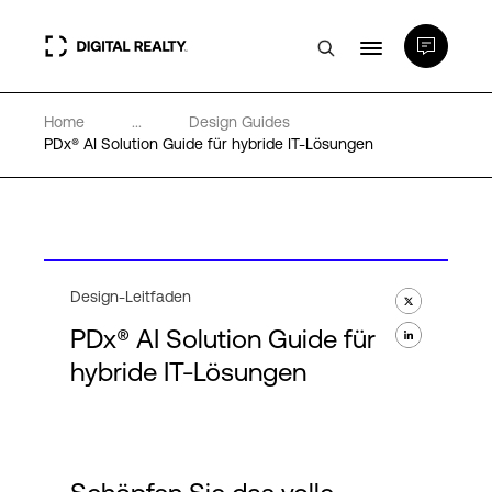
Home
...
Design Guides
Rechenzentren
PDx® AI Solution Guide für hybride IT-Lösungen
PlatformDIGITAL®
Partner
Design-Leitfaden
PDx® AI Solution Guide für
Wissenswertes
hybride IT-Lösungen
Über uns
Language