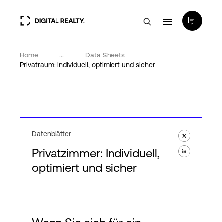
Home
...
Data Sheets
Rechenzentren
Privatraum: individuell, optimiert und sicher
PlatformDIGITAL®
Partner
Datenblätter
Privatzimmer: Individuell,
Wissenswertes
optimiert und sicher
Über uns
Language