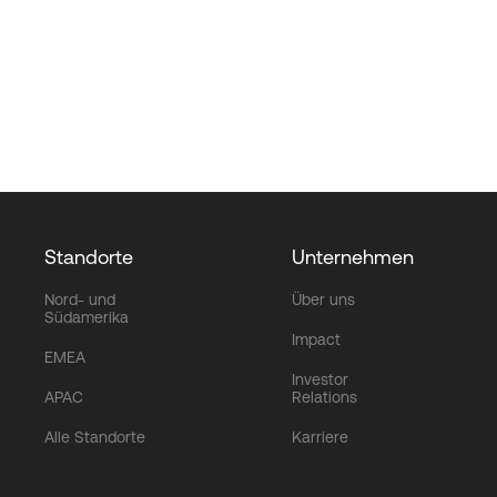
Standorte
Unternehmen
Nord- und
Über uns
Südamerika
Impact
EMEA
Investor
APAC
Relations
Alle Standorte
Karriere