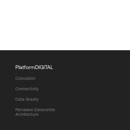
PlatformDIGITAL
Colocation
Connectivity
Data Gravity
Pervasive Datacenter
Architecture