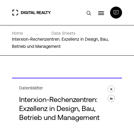
Home
...
Data Sheets
Rechenzentren
Interxion-Rechenzentren. Exzellenz in Design, Bau,
Betrieb und Management
PlatformDIGITAL®
Partner
Datenblätter
Wissenswertes
Interxion-Rechenzentren:
Exzellenz in Design, Bau,
Über uns
Betrieb und Management
Language