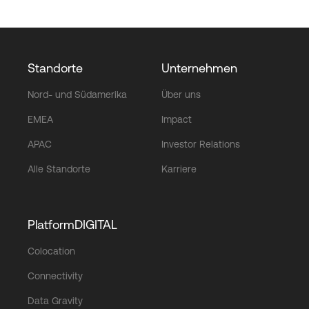
Standorte
Unternehmen
Nord- und Südamerika
Über uns
EMEA
Impact
APAC
Investor Relations
Alle Standorte
Karriere
PlatformDIGITAL
Colocation
Connectivity
Data Gravity