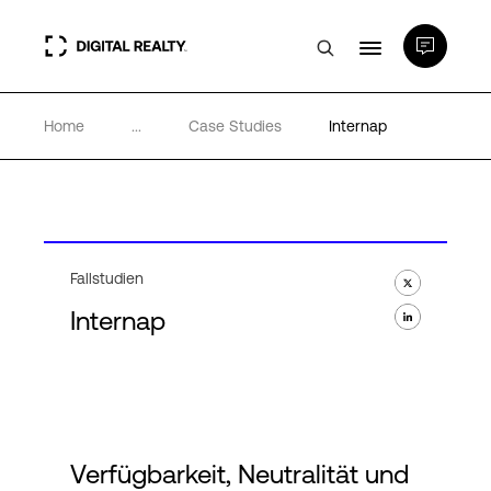
Home
...
Case Studies
Internap
Rechenzentren
PlatformDIGITAL®
Partner
Fallstudien
Internap
Wissenswertes
Über uns
Verfügbarkeit, Neutralität und
Language