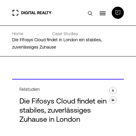
Home
...
Case Studies
Rechenzentren
Die Fifosys Cloud findet in London ein stabiles,
zuverlässiges Zuhause
PlatformDIGITAL®
Partner
Fallstudien
Wissenswertes
Die Fifosys Cloud findet ein
stabiles, zuverlässiges
Über uns
Zuhause in London
Language