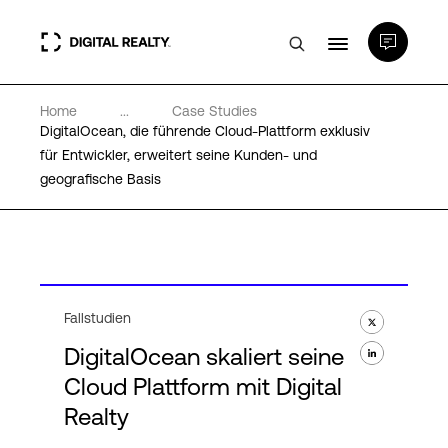
Home
...
Case Studies
Rechenzentren
DigitalOcean, die führende Cloud-Plattform exklusiv
für Entwickler, erweitert seine Kunden- und
geografische Basis
PlatformDIGITAL®
Partner
Wissenswertes
Fallstudien
DigitalOcean skaliert seine
Über uns
Cloud Plattform mit Digital
Realty
Language