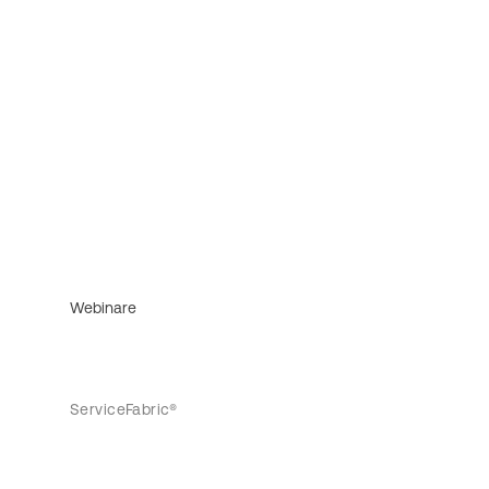
Webinare
ServiceFabric®