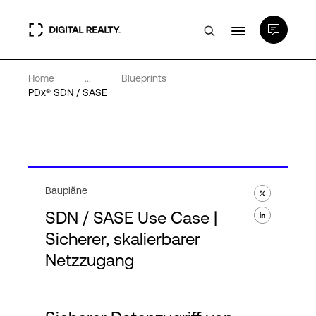
Home
...
Blueprints
Rechenzentren
PDx® SDN / SASE
PlatformDIGITAL®
Partner
Baupläne
SDN / SASE Use Case |
Wissenswertes
Sicherer, skalierbarer
Netzzugang
Über uns
Language