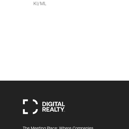
KI/ML
The Meeting Place: Where Companies,