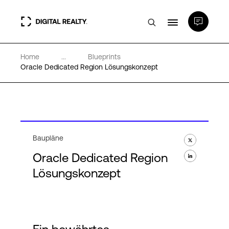
Home
...
Blueprints
Rechenzentren
Oracle Dedicated Region Lösungskonzept
PlatformDIGITAL®
Partner
Baupläne
Oracle Dedicated Region
Wissenswertes
Lösungskonzept
Über uns
Language