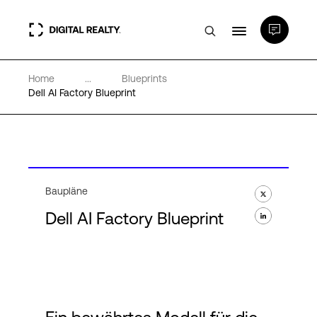
Home
...
Blueprints
Rechenzentren
Dell AI Factory Blueprint
PlatformDIGITAL®
Partner
Baupläne
Dell AI Factory Blueprint
Wissenswertes
Über uns
Language