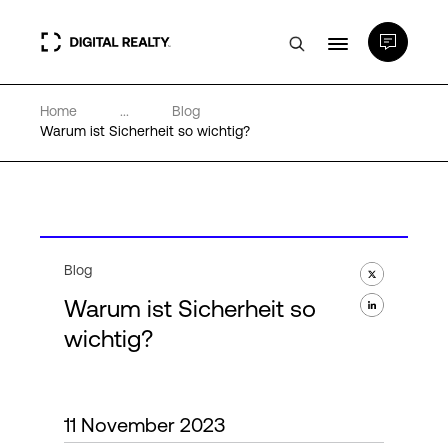
Home
...
Blog
Rechenzentren
Warum ist Sicherheit so wichtig?
PlatformDIGITAL®
Partner
Blog
Warum ist Sicherheit so
Wissenswertes
wichtig?
Über uns
11 November 2023
Language