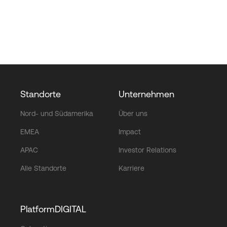
Standorte
Unternehmen
Nord- und Südamerika
Über uns
EMEA
Impact
APAC
Investor Relations
Alle Standorte
Karriere
PlatformDIGITAL