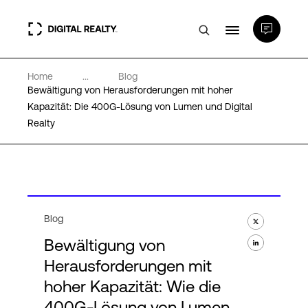
Home
...
Blog
Rechenzentren
Bewältigung von Herausforderungen mit hoher
Kapazität: Die 400G-Lösung von Lumen und Digital
Realty
PlatformDIGITAL®
Partner
Wissenswertes
Blog
Bewältigung von
Über uns
Herausforderungen mit
hoher Kapazität: Wie die
400G-Lösung von Lumen
Language