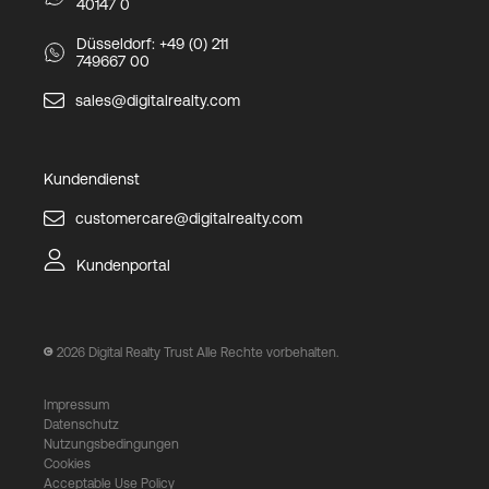
40147 0
Düsseldorf: +49 (0) 211
749667 00
sales@digitalrealty.com
Kundendienst
customercare@digitalrealty.com
Kundenportal
2026
Digital Realty Trust Alle Rechte vorbehalten.
Impressum
Datenschutz
Nutzungsbedingungen
Cookies
Acceptable Use Policy