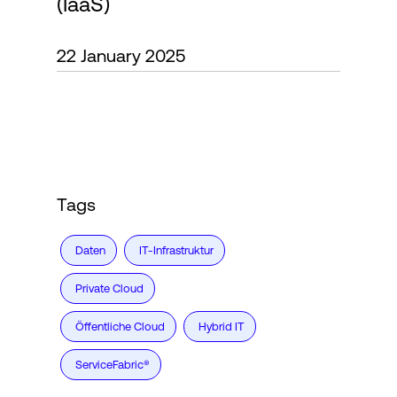
(IaaS)
22 January 2025
Login
Tags
Daten
IT-Infrastruktur
Private Cloud
Öffentliche Cloud
Hybrid IT
ServiceFabric®