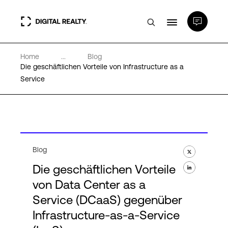
Home
...
Blog
Rechenzentren
Die geschäftlichen Vorteile von Infrastructure as a
Service
PlatformDIGITAL®
Partner
Blog
Wissenswertes
Die geschäftlichen Vorteile
von Data Center as a
Über uns
Service (DCaaS) gegenüber
Infrastructure-as-a-Service
Language