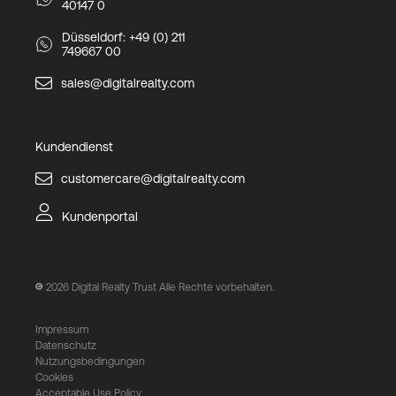
40147 0
Düsseldorf: +49 (0) 211
749667 00
sales@digitalrealty.com
Kundendienst
customercare@digitalrealty.com
Kundenportal
2026
Digital Realty Trust Alle Rechte vorbehalten.
Impressum
Datenschutz
Nutzungsbedingungen
Cookies
Acceptable Use Policy