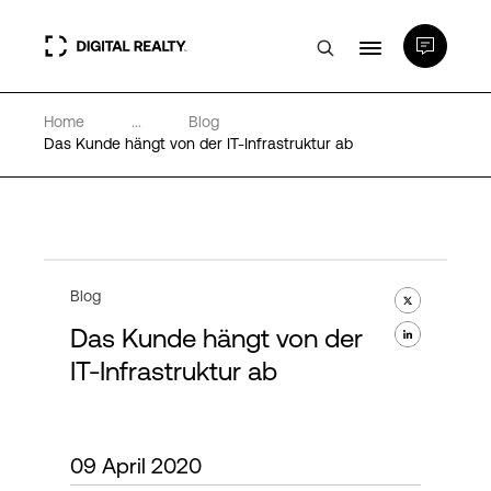
Home
...
Blog
Rechenzentren
Das Kunde hängt von der IT-Infrastruktur ab
PlatformDIGITAL®
Partner
Blog
Das Kunde hängt von der
Wissenswertes
IT-Infrastruktur ab
Über uns
09 April 2020
Language