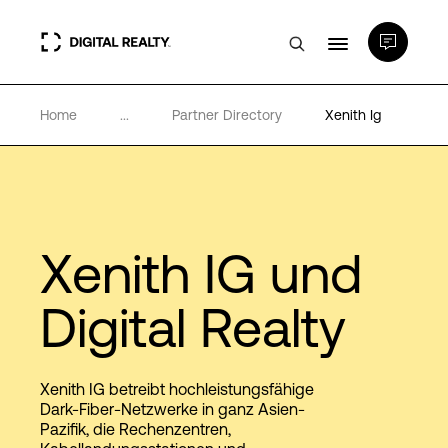
Home
...
Partner Directory
Xenith Ig
Rechenzentren
PlatformDIGITAL®
Partner
Xenith IG und
Digital Realty
Wissenswertes
Über uns
Xenith IG betreibt hochleistungsfähige
Dark-Fiber-Netzwerke in ganz Asien-
Pazifik, die Rechenzentren,
Language