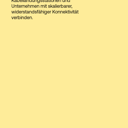
Kabellandungsstationen und
Unternehmen mit skalierbarer,
widerstandsfähiger Konnektivität
verbinden.
Login