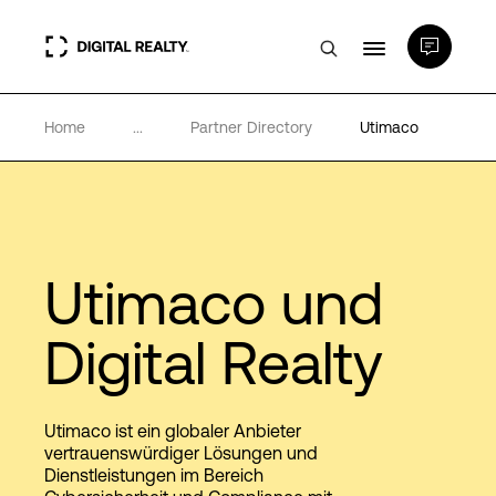
Home
...
Partner Directory
Utimaco
Rechenzentren
PlatformDIGITAL®
Partner
Utimaco und
Digital Realty
Wissenswertes
Über uns
Utimaco ist ein globaler Anbieter
vertrauenswürdiger Lösungen und
Dienstleistungen im Bereich
Language