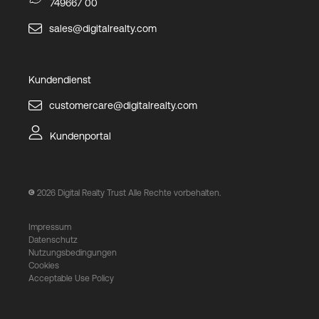
749667 00
sales@digitalrealty.com
Kundendienst
customercare@digitalrealty.com
Kundenportal
2026
Digital Realty Trust Alle Rechte vorbehalten.
Impressum
Datenschutz
Nutzungsbedingungen
Cookies
Acceptable Use Policy