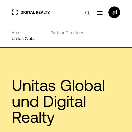
Home
...
Partner Directory
Rechenzentren
Unitas Global
PlatformDIGITAL®
Partner
Unitas Global
Wissenswertes
und Digital
Realty
Über uns
Language