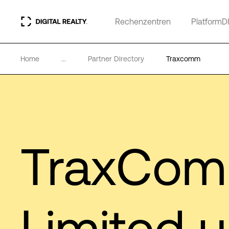
Rechenzentren
PlatformD
Home
...
Partner Directory
Traxcomm
TraxCo
Limited 