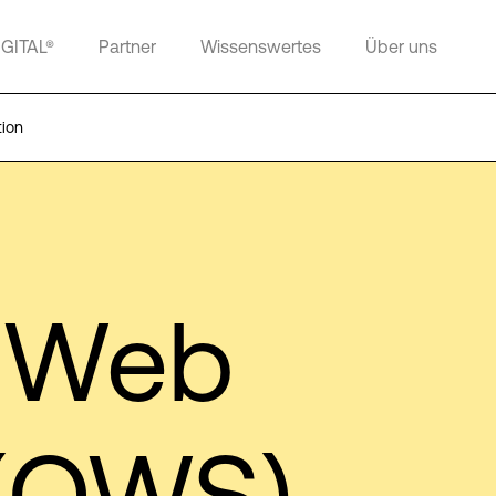
IGITAL®
Partner
Wissenswertes
Über uns
ion
 Web
 (OWS)