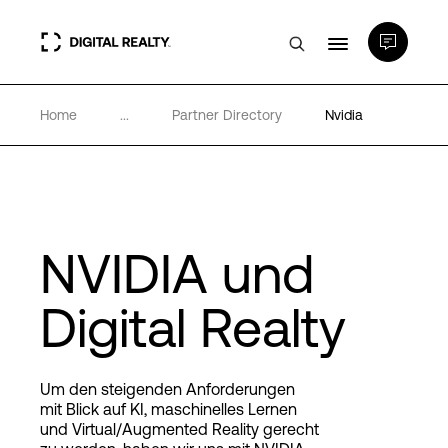
Home
...
Partner Directory
Nvidia
Rechenzentren
PlatformDIGITAL®
Partner
NVIDIA und
Digital Realty
Wissenswertes
Über uns
Um den steigenden Anforderungen
mit Blick auf KI, maschinelles Lernen
und Virtual/Augmented Reality gerecht
Language