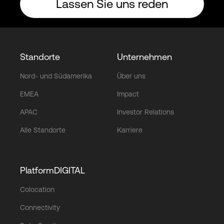
Lassen Sie uns reden
Standorte
Unternehmen
Nord- und Südamerika
Über uns
EMEA
Impact
APAC
Investor Relations
Alle Standorte
Karriere
PlatformDIGITAL
Colocation
Connectivity