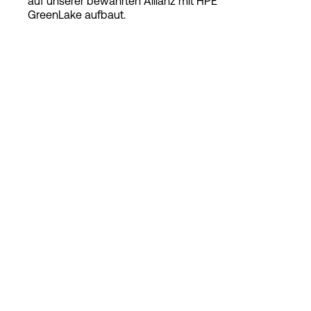
auf unserer bewährten Allianz mit HPE
GreenLake aufbaut.
Login