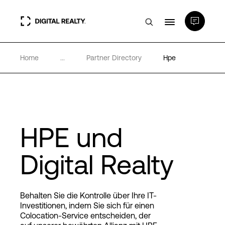
Home
...
Partner Directory
Hpe
Rechenzentren
PlatformDIGITAL®
Partner
HPE und
Digital Realty
Wissenswertes
Über uns
Behalten Sie die Kontrolle über Ihre IT-
Investitionen, indem Sie sich für einen
Colocation-Service entscheiden, der
Language