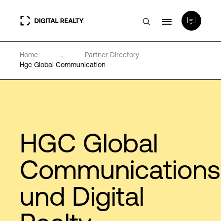
Home
...
Partner Directory
Rechenzentren
Hgc Global Communication
PlatformDIGITAL®
Partner
HGC Global
Wissenswertes
Communications
und Digital
Über uns
Language