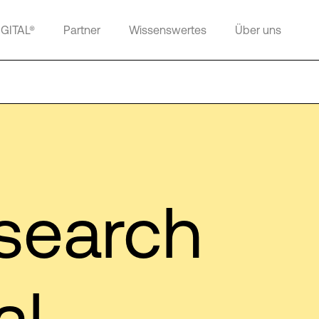
IGITAL®
Partner
Wissenswertes
Über uns
search
al