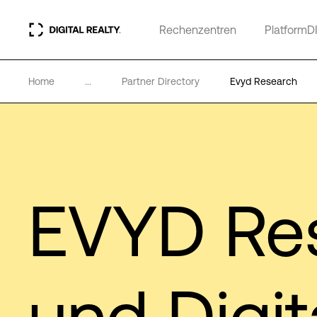
Rechenzentren
PlatformD
Home
...
Partner Directory
Evyd Research
EVYD Re
und Digit