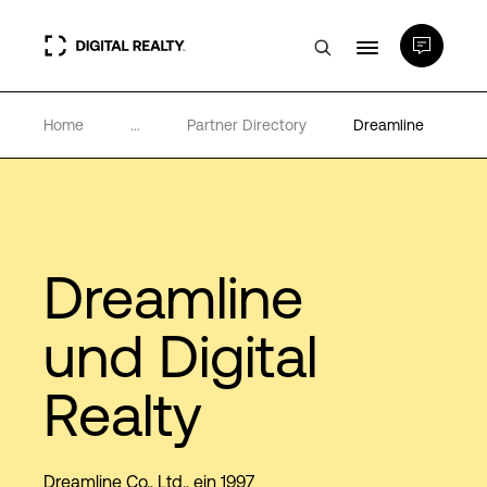
Home
...
Partner Directory
Dreamline
Rechenzentren
PlatformDIGITAL®
Partner
Dreamline
und Digital
Wissenswertes
Realty
Über uns
Dreamline Co., Ltd., ein 1997
Language