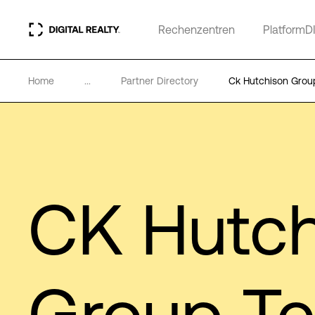
Rechenzentren
PlatformD
Home
...
Partner Directory
Ck Hutchison Grou
CK Hutch
Group T