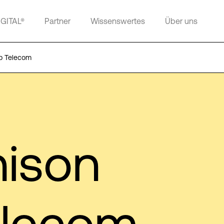
IGITAL®
Partner
Wissenswertes
Über uns
p Telecom
ison
elecom