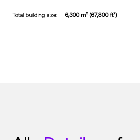
Total building size
:
6,300 m² (67,800 ft²)