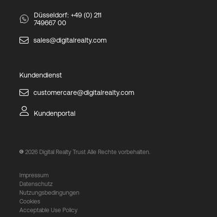
Düsseldorf: +49 (0) 211
749667 00
sales@digitalrealty.com
Kundendienst
customercare@digitalrealty.com
Kundenportal
2026
Digital Realty Trust Alle Rechte vorbehalten.
Impressum
Datenschutz
Nutzungsbedingungen
Cookies
Acceptable Use Policy