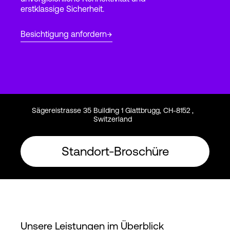
erstklassige Sicherheit.
Login
Besichtigung anfordern
Sägereistrasse 35 Building 1 Glattbrugg, CH-8152 ,
Switzerland
Standort-Broschüre
Unsere Leistungen im Überblick