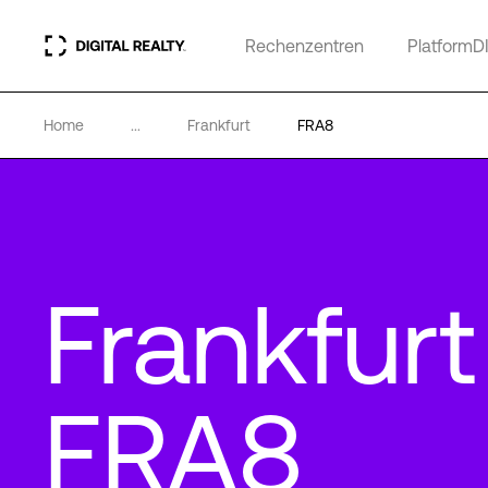
Rechenzentren
PlatformD
Home
...
Frankfurt
FRA8
Frankfurt
FRA8