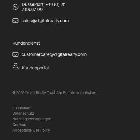
Düsseldorf: +49 (0) 211
749667 00
sales@digitalrealty.com
Kundendienst
customercare@digitalrealty.com
Kundenportal
2026
Digital Realty Trust Alle Rechte vorbehalten.
Impressum
Datenschutz
Nutzungsbedingungen
Cookies
Acceptable Use Policy