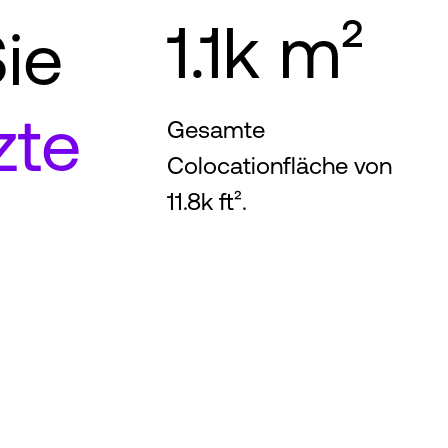
1.1k m²
ie
zte
Gesamte
Colocationfläche von
11.8k ft².