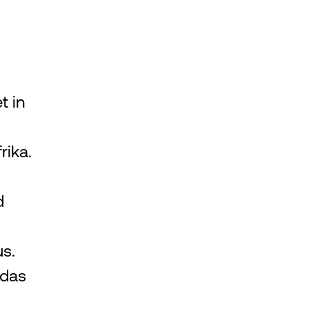
t in
rika.
d
s.
 das