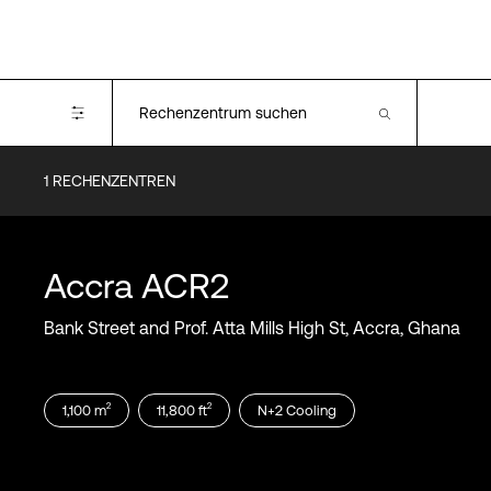
1
RECHENZENTREN
Certifications
PCI-DSS
ISO 27001
Accra
ACR2
Bank Street and Prof. Atta Mills High St, Accra, Ghana
2
2
1,100
m
11,800
ft
N+2
Cooling