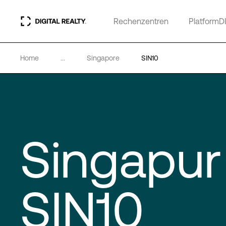
Rechenzentren
PlatformD
Home
...
Singapore
SIN10
Singapur
SIN10