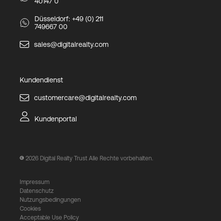
40147 0
Düsseldorf: +49 (0) 211
749667 00
sales@digitalrealty.com
Kundendienst
customercare@digitalrealty.com
Kundenportal
2026
Digital Realty Trust Alle Rechte vorbehalten.
Impressum
Datenschutz
Nutzungsbedingungen
Cookies
Acceptable Use Policy