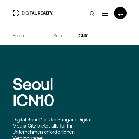
Home
...
Seoul
ICN10
Rechenzentren
PlatformDIGITAL®
Partner
Seoul
ICN10
Wissenswertes
Über uns
Digital Seoul 1 in der Sangam Digital
Media City bietet alle für Ihr
Unternehmen erforderlichen
Verbindungen.
Language