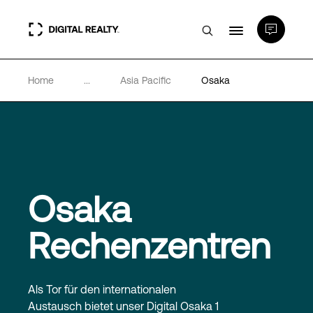
Home
...
Asia Pacific
Osaka
Rechenzentren
PlatformDIGITAL®
Partner
Osaka
Wissenswertes
Rechenzentren
Über uns
Als Tor für den internationalen
Austausch bietet unser Digital Osaka 1
Language