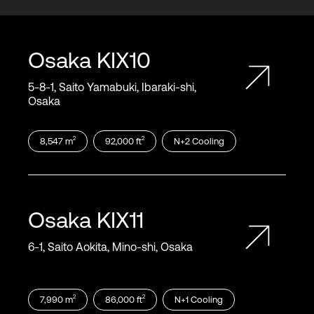
Osaka
KIX10
5‑8‑1, Saito Yamabuki, Ibaraki‑shi,
Osaka
2
2
8,547
m
92,000
ft
N+2
Cooling
Osaka
KIX11
6‑1, Saito Aokita, Mino‑shi, Osaka
2
2
7,990
m
86,000
ft
N+1
Cooling