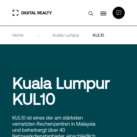
Home
...
Kuala Lumpur
KUL10
Rechenzentren
PlatformDIGITAL®
Partner
Kuala Lumpur
KUL10
Wissenswertes
Über uns
KUL10 ist eines der am stärksten
vernetzten Rechenzentren in Malaysia
und beherbergt über 40
Netzwerkdienstanbieter, einschließlich
Language