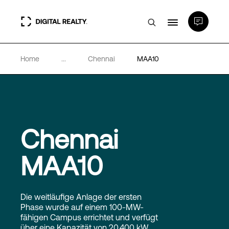
Home
...
Chennai
MAA10
Rechenzentren
PlatformDIGITAL®
Partner
Chennai
MAA10
Wissenswertes
Über uns
Die weitläufige Anlage der ersten
Phase wurde auf einem 100-MW-
fähigen Campus errichtet und verfügt
über eine Kapazität von 20.400 kW,
Language