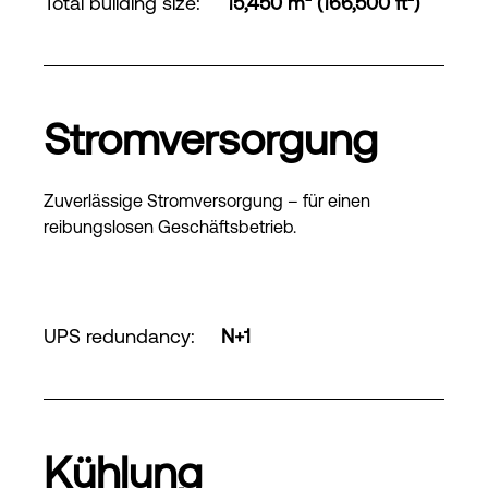
Total building size
:
15,450 m² (166,500 ft²)
Stromversorgung
Zuverlässige Stromversorgung – für einen
reibungslosen Geschäftsbetrieb.
UPS redundancy
:
N+1
Kühlung