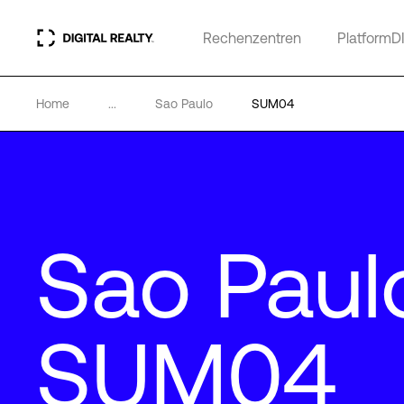
Rechenzentren
PlatformD
Home
...
Sao Paulo
SUM04
Sao Paul
SUM04