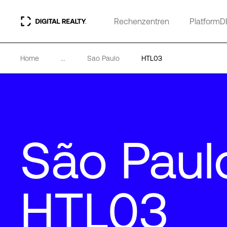
Rechenzentren
PlatformD
Home
...
Sao Paulo
HTL03
São Paul
HTL03