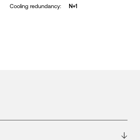
Cooling redundancy
:
N+1