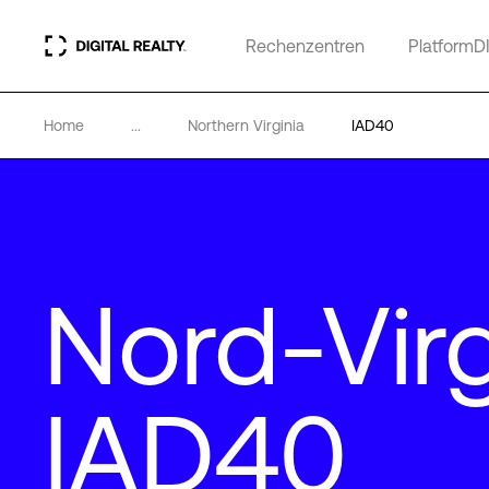
Rechenzentren
PlatformD
Home
...
Northern Virginia
IAD40
Nord-Virg
IAD40