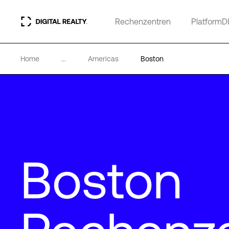
Rechenzentren
PlatformD
Home
...
Americas
Boston
Boston