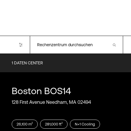
1
DATEN CENTER
Certifications
SOC2
SOC3
Boston
BOS14
PCI-DSS
ISO 27001
128 First Avenue Needham, MA 02494
2
2
26,100
m
281,000
ft
N+1
Cooling