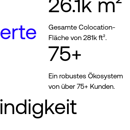
26.1k m²
erte
Gesamte Colocation-
Fläche von 281k ft².
75+
Ein robustes Ökosystem
von über 75+ Kunden.
ndigkeit