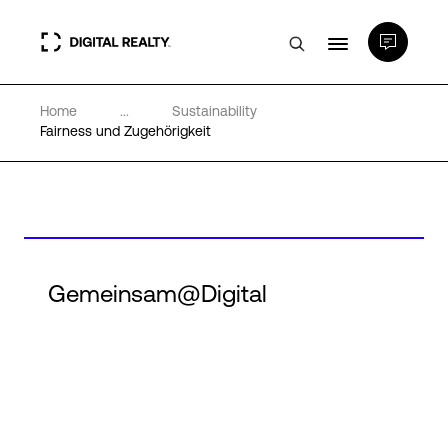
Home
...
Sustainability
Rechenzentren
Fairness und Zugehörigkeit
PlatformDIGITAL®
Partner
Gemeinsam@Digital
Wissenswertes
Über uns
Language