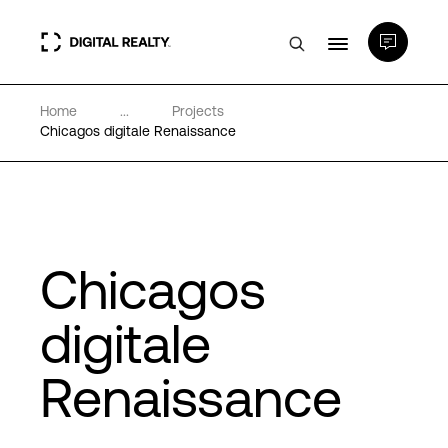
Home
...
Projects
Rechenzentren
Chicagos digitale Renaissance
PlatformDIGITAL®
Partner
Chicagos
Wissenswertes
digitale
Renaissance
Über uns
Language