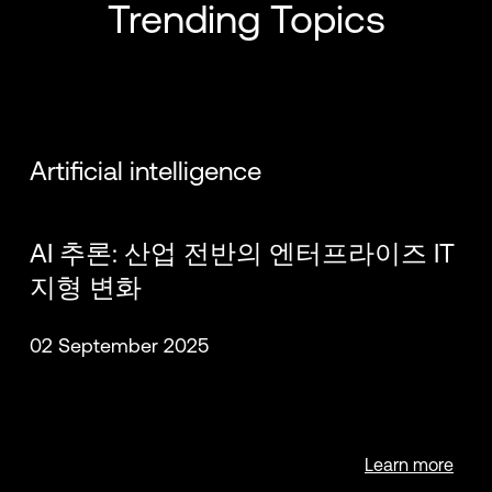
Trending Topics
Artificial intelligence
Dan Eline
Travis Ewert
AI 추론: 산업 전반의 엔터프라이즈 IT
지형 변화
02 September 2025
Brian Letort
Rick Moore
Learn more