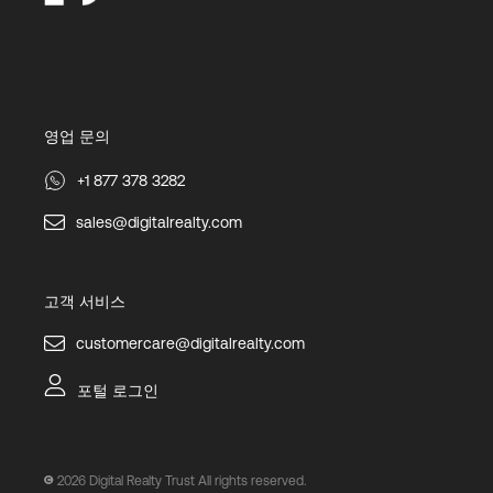
영업 문의
+1 877 378 3282
sales@digitalrealty.com
고객 서비스
customercare@digitalrealty.com
포털 로그인
2026
Digital Realty Trust All rights reserved.