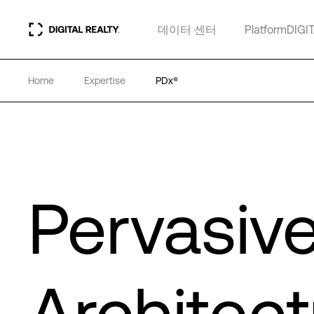
데이터 센터
PlatformDIGI
Home
Expertise
PDx®
Pervasiv
Architect