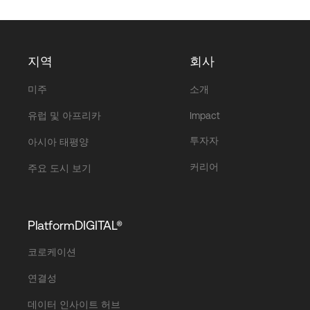
지역
회사
미주
소개
유럽 및 아프리카
Impact
투자자
아시아 태평양
커리어
주요 도시 보기
PlatformDIGITAL®
코로케이션
연결성
데이터 인사이트 허브