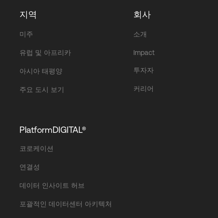
했으며, 회사의 최고경영진(Executive Leadership
지역
회사
Team)으로서 세일즈 및 마케팅 조직을 이끌었습니
다.
미주
소개
Paula는 통신 업계에서 30년이 넘는 경력을 보유하
유럽 및 아프리카
Impact
고 있으며, British Telecom(BT), Verizon 등 여러 글로
투자자
아시아 태평양
벌 기업에서 주요 리더십 직책을 수행해 왔습니다.고
객 및 파트너와의 탄탄한 관계를 구축하는 능력을 바
커리어
주요 도시 보기
탕으로, 조직을 이끌고 혁신하는 데 집중해 온 그녀의
리더십은 수많은 성과로 입증되고 있습니다.
PlatformDIGITAL®
Paula는 통신 업계 내 포용성과 다양성 증진에 깊은
헌신을 가지고 있으며, 이를 실현하기 위한 활동을 지
코로케이션
속적으로 이어가고 있습니다.그녀는 런던대학교 킹
스칼리지(King’s College, University of London)에서
연결성
철학 학사(우등) 학위를 취득했습니다.
데이터 인사이트 허브
포괄적인 데이터센터 아키텍처