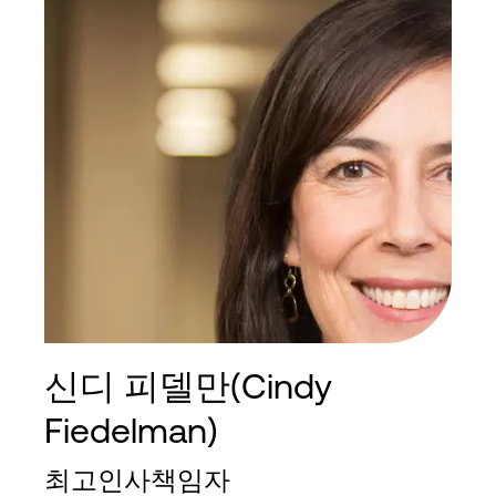
Bank of America Merrill Lynch에 합류하기 전
Citigroup의 부동산 및 숙박 그룹에서 총괄이사로 근
무하며 고객을 위한 전략적 자문 및 자본 조달 업무를
기획하고 실행하는 업무를 담당했습니다.
Citigroup에 입사하기 전에는 워싱턴 D.C.에 소재한
Trammell Crow Company에서 인수, 처분, 합작 투자,
여러 제품 유형에 걸친 건설 및 영구 자금 조달을 담
당하는 재무팀의 일원으로 근무했습니다.
2020년 5월부터 Paramount Group, Inc. (NYSE) 이사
회 멤버로 재직 중이며 보상 위원회 의장을 맡고 있습
니다.
신디 피델만(Cindy
메릴랜드 대학교에서 재무학 학사 학위를, 미시간 대
학교에서 경영학 석사 학위를 받았습니다.
Fiedelman)
최고인사책임자