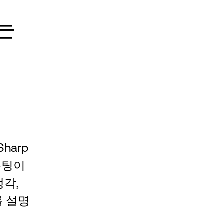
는
Sharp
우팅이
냉각,
를 설명