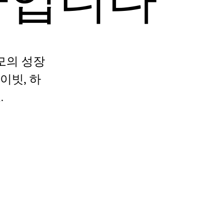
규모의 성장
이빗, 하
.